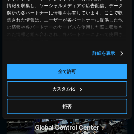
情報を収集し、ソーシャルメディアや広告配信、データ
解析の各パートナーに情報を共有しています。ここで収
次世代プラットフォーム
集された情報は、ユーザーが各パートナーに提供した他
puzzle-AI
の情報や各パートナーのサービスを使用した際に収集さ
debut
れた情報と組み合わされ、各パートナーによって使用さ
れることがあります。
詳細を表示
全て許可
Auto Sensing
& Auto Control
カスタム化
拒否
Tokyo
Sapporo
Global Control Center