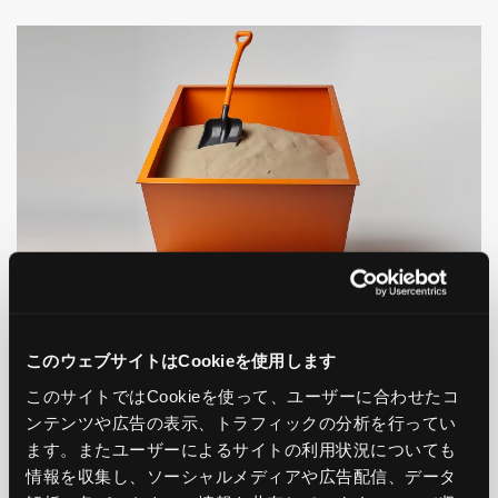
AWS
Amazon Simple Email Service（SES）でSandbox
このウェブサイトはCookieを使用します
制限解除をしてみた
このサイトではCookieを使って、ユーザーに合わせたコ
ンテンツや広告の表示、トラフィックの分析を行ってい
2024.09.25
ます。またユーザーによるサイトの利用状況についても
情報を収集し、ソーシャルメディアや広告配信、データ