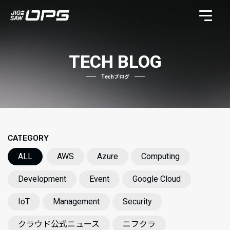
TECH BLOG
Techブログ
CATEGORY
ALL
AWS
Azure
Computing
Development
Event
Google Cloud
IoT
Management
Security
クラウド公式ニュース
ニフクラ