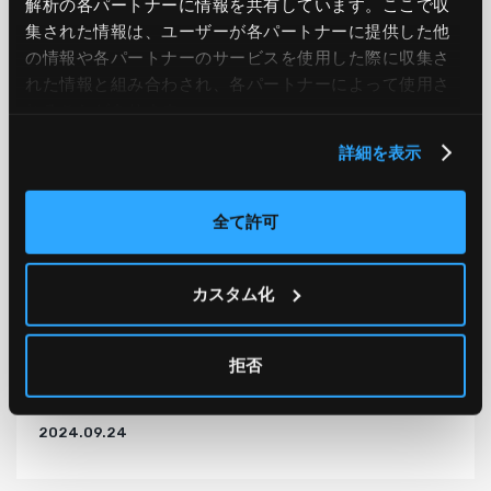
解析の各パートナーに情報を共有しています。ここで収
集された情報は、ユーザーが各パートナーに提供した他
の情報や各パートナーのサービスを使用した際に収集さ
れた情報と組み合わされ、各パートナーによって使用さ
れることがあります。
詳細を表示
全て許可
Google Cloud
Security
カスタム化
Google Cloudにもついに登場！組織のセキュリティ
を強化するPrivileged Access Manager（PAM）を
拒否
使ってみた
2024.09.24