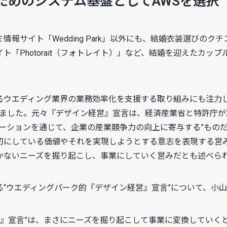
ためのシステム基盤としてAWSを選択
イト「Wedding Park」以外にも、結婚衣装選びのクチコミ情報
ト「Photorait（フォトレイト）」など、結婚を迎えたカッ
ウエディング業界の業務効率化を支援する取り組みにも注力してお
ました。元々『デザイン経営』宣言は、経済産業省と特許庁が2
ベーションを通じて、企業の産業競争力の向上に寄与する”もの
切にしている価値やそれを実現しようとする意志を表現する営
かないニーズを掘り起こし、事業にしていく営みだとも述べら
る“ウエディングパーク的『デザイン経営』宣言”について、小
営』宣言”は、まさにニーズを掘り起こして事業に変換していく