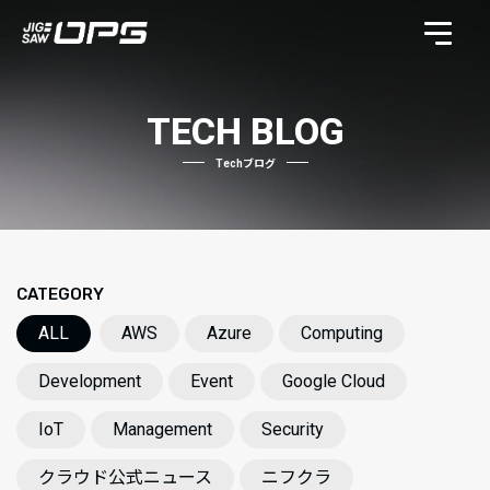
TECH BLOG
Techブログ
CATEGORY
ALL
AWS
Azure
Computing
Development
Event
Google Cloud
IoT
Management
Security
クラウド公式ニュース
ニフクラ