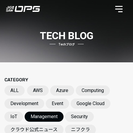
TECH BLOG
Techブログ
CATEGORY
ALL
AWS
Azure
Computing
Development
Event
Google Cloud
IoT
Management
Security
クラウド公式ニュース
ニフクラ