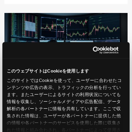
このウェブサイトはCookieを使用します
このサイトではCookieを使って、ユーザーに合わせたコ
ンテンツや広告の表示、トラフィックの分析を行ってい
AWS
Management
ます。またユーザーによるサイトの利用状況についても
Datadogを用いてAWSリソースを監視する
情報を収集し、ソーシャルメディアや広告配信、データ
解析の各パートナーに情報を共有しています。ここで収
2023.07.07
集された情報は、ユーザーが各パートナーに提供した他
の情報や各パートナーのサービスを使用した際に収集さ
れた情報と組み合わされ、各パートナーによって使用さ