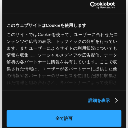
Linux OOM-killerを未然に防ぐ対策法に
このウェブサイトはCookieを使用します
ついて
このサイトではCookieを使って、ユーザーに合わせたコ
ンテンツや広告の表示、トラフィックの分析を行ってい
原因が特定できたら次は対策し、同じようにOOM-Killerが発
ます。またユーザーによるサイトの利用状況についても
生することを未然に防ぎます。どういった状況下なのか、サ
情報を収集し、ソーシャルメディアや広告配信、データ
ーバーの構成・原因のプロセスによってで行える対策が変わ
解析の各パートナーに情報を共有しています。ここで収
ってきますので、以下を例として原因に沿った対策を行いま
集された情報は、ユーザーが各パートナーに提供した他
す。
の情報や各パートナーのサービスを使用した際に収集さ
れた情報と組み合わされ、各パートナーによって使用さ
れることがあります。
Swap設定をする
詳細を表示
メモリが足りない→メモリ領域を拡張する。と短絡的に考え
全て許可
ると有効な手段ではありますが、Swap領域を確保し一時的な