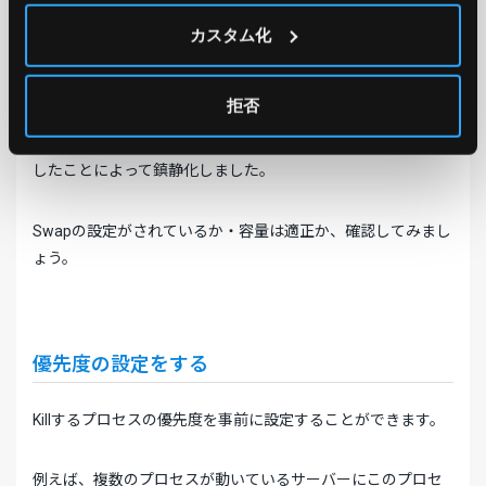
ピークアウトをしのげるだけの環境を用意することで防げる
のであればそれに越したことはないですよね。
カスタム化
実際私が直面したOOM-killer問題の際にはSwap容量を新たに
拒否
設定と、対象のサーバの役割が中継機能であるため役割を特
化するように、Squidプロセスの「file descriptor」設定を調整
したことによって鎮静化しました。
Swapの設定がされているか・容量は適正か、確認してみまし
ょう。
優先度の設定をする
Killするプロセスの優先度を事前に設定することができます。
例えば、複数のプロセスが動いているサーバーにこのプロセ