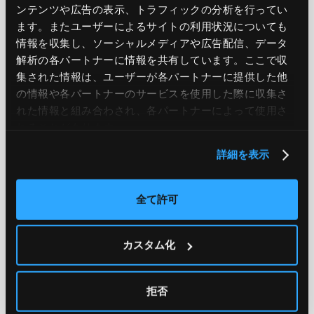
ンテンツや広告の表示、トラフィックの分析を行ってい
ます。またユーザーによるサイトの利用状況についても
情報を収集し、ソーシャルメディアや広告配信、データ
解析の各パートナーに情報を共有しています。ここで収
2016.09.26
TOPICS
集された情報は、ユーザーが各パートナーに提供した他
「いまからでも遅くない、Azure に必要なセキュリティ
の情報や各パートナーのサービスを使用した際に収集さ
対策を知ろう！」セミナー...
れた情報と組み合わされ、各パートナーによって使用さ
れることがあります。
詳細を表示
全て許可
カスタム化
拒否