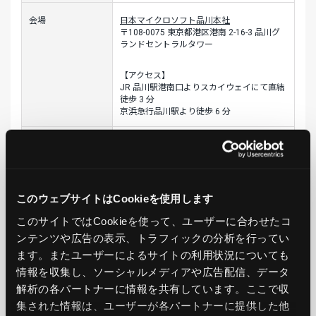
会場
日本マイクロソフト品川本社
〒108-0075 東京都港区港南 2-16-3 品川グ
ランドセントラルタワー
【アクセス】
JR 品川駅港南口よりスカイウェイにて直結
徒歩 3 分
京浜急行品川駅より徒歩 6 分
参加費
無料（事前登録制）・ドリンク付き
対象者
Microsoft Azure製品の導入を検討中のシス
テム管理者様
このウェブサイトはCookieを使用します
このサイトではCookieを使って、ユーザーに合わせたコ
定員
30名 ※先着順につきお早目にお申し込み
ンテンツや広告の表示、トラフィックの分析を行ってい
ください。
ます。またユーザーによるサイトの利用状況についても
情報を収集し、ソーシャルメディアや広告配信、データ
アジェンダ
14:00-14:45: Azureのセキュリティの重要性
について
解析の各パートナーに情報を共有しています。ここで収
講師：日本マイクロソフト株式会社 テクニ
集された情報は、ユーザーが各パートナーに提供した他
カルエバンジェリスト