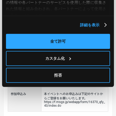
の情報や各パートナーのサービスを使用した際に収集さ
15:00-15:45: Azureのセキュリティを担保す
れた情報と組み合わされ、各パートナーによって使用さ
るバラクーダネットワークスの製品紹介
れることがあります。
講師：バラクーダネットワークスジャパン
株式会社
詳細を表示
16:00-16:45: Azureのセキュリティ・運用監
全て許可
視の最前線及び導入事例のご紹介
講師：JIG-SAW株式会社
カスタム化
17:00-18:00: Q&A・相談会 ※三社にて対
応いたします（終わり次第終了）
拒否
※上記の内容は予告なく変更する場合があ
ります。あらかじめご了承ください。
参加申込み
本イベントへのお申込みは下記のサイトか
らご登録をお願いいたします。
https://f.msgs.jp/webapp/form/16370_qfy_
43/index.do