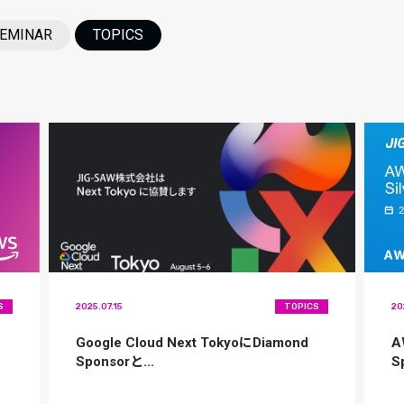
EMINAR
TOPICS
S
2025.07.15
TOPICS
20
Google Cloud Next TokyoにDiamond
A
Sponsorと...
S