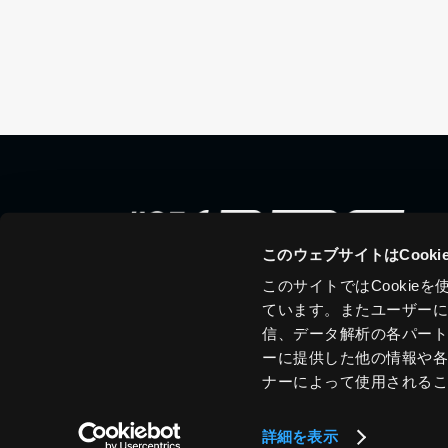
このウェブサイトはCook
このサイトではCooki
ています。またユーザー
信、データ解析の各パー
ーに提供した他の情報や
ナーによって使用される
詳細を表示