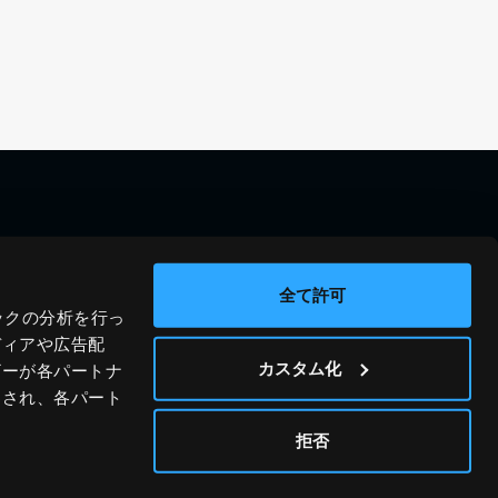
料金シミュレーション
資料請求
導入事例
問い合わせ
全て許可
ックの分析を行っ
ブログ
運営会社
ディアや広告配
ニュース
プライバシーポリシー
カスタム化
ザーが各パートナ
わされ、各パート
ホワイトペーパー
サイトポリシー
© JIG-SAW INC.
拒否