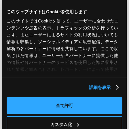
このウェブサイトはCookieを使用します
このサイトではCookieを使って、ユーザーに合わせたコ
ンテンツや広告の表示、トラフィックの分析を行ってい
クラウド導入
ます。またユーザーによるサイトの利用状況についても
【AWS移行は外注しよう！】 外注する
情報を収集し、ソーシャルメディアや広告配信、データ
３つのメリット
解析の各パートナーに情報を共有しています。ここで収
集された情報は、ユーザーが各パートナーに提供した他
の情報や各パートナーのサービスを使用した際に収集さ
れた情報と組み合わされ、各パートナーによって使用さ
クラウド導入
れることがあります。
【オンプレミスとどう違う？】 AWS移
詳細を表示
行３つのメリット
全て許可
PREV
カスタム化