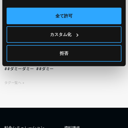
AWS
GCP
Azure
ON PREMISE
全て許可
SECURITY
OPTION
カスタム化
TAG
#エンジニア
#AWS re:Invent 2019
#奮闘記
#構築
拒否
#○○してみた
#自動化
#エンジニア
#エンジニア
#ダミーダミー
#ダミー
タグ一覧へ