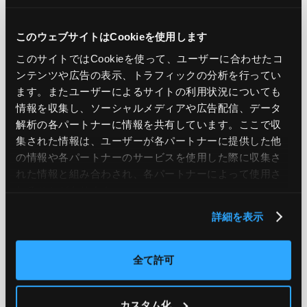
PREV
NEXT
このウェブサイトはCookieを使用します
BACK TO LIST
このサイトではCookieを使って、ユーザーに合わせたコ
ンテンツや広告の表示、トラフィックの分析を行ってい
ます。またユーザーによるサイトの利用状況についても
情報を収集し、ソーシャルメディアや広告配信、データ
CATEGORY
解析の各パートナーに情報を共有しています。ここで収
集された情報は、ユーザーが各パートナーに提供した他
AWS
GCP
Azure
ON PREMISE
の情報や各パートナーのサービスを使用した際に収集さ
れた情報と組み合わされ、各パートナーによって使用さ
SECURITY
OPTION
れることがあります。
詳細を表示
TAG
#エンジニア
#AWS re:Invent 2019
#奮闘記
#構築
全て許可
#○○してみた
#自動化
#エンジニア
#エンジニア
#ダミーダミー
#ダミー
カスタム化