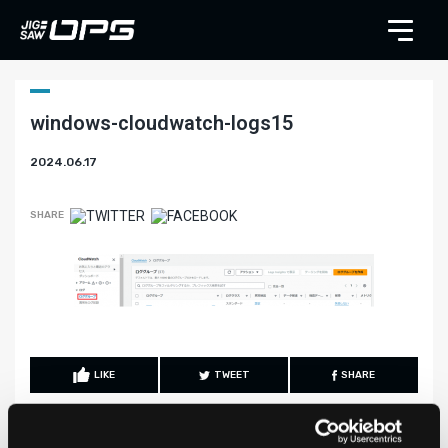
windows-cloudwatch-logs15
2024.06.17
SHARE
LIKE
TWEET
SHARE