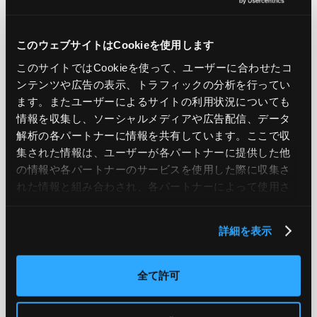
PREV
NEXT
このウェブサイトはCookieを使用します
このサイトではCookieを使って、ユーザーに合わせたコ
BACK TO LIST
ンテンツや広告の表示、トラフィックの分析を行ってい
ます。またユーザーによるサイトの利用状況についても
情報を収集し、ソーシャルメディアや広告配信、データ
解析の各パートナーに情報を共有しています。ここで収
CATEGORY
集された情報は、ユーザーが各パートナーに提供した他
AWS
GCP
Azure
ON PREMISE
の情報や各パートナーのサービスを使用した際に収集さ
れた情報と組み合わされ、各パートナーによって使用さ
SECURITY
OPTION
れることがあります。
詳細を表示
TAG
全て許可
#エンジニア
#AWS re:Invent 2019
#奮闘記
#構築
#○○してみた
#自動化
#エンジニア
#エンジニア