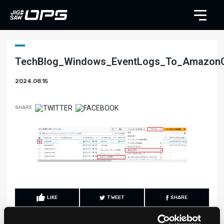
TechBlog_Windows_EventLogs_To_Amazon
2024.08.15
SHARE
LIKE
TWEET
SHARE