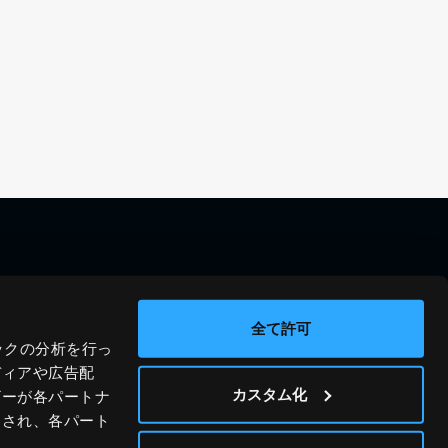
料金シミュレーション
資料請求
導入事例
問い合わせ
全て許可
ックの分析を行っ
ブログ
運営会社
ディアや広告配
ニュース
プライバシーポリシー
カスタム化
ザーが各パートナ
わされ、各パート
ホワイトペーパー
サイトポリシー