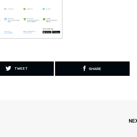
TWEET
SHARE
NE