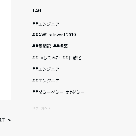
TAG
#エンジニア
#AWS re:Invent 2019
#奮闘記
#構築
#○○してみた
#自動化
#エンジニア
#エンジニア
#ダミーダミー
#ダミー
タグ一覧へ
XT