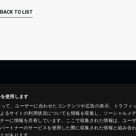
BACK TO LIST
ieを使用します
eを使って、ユーザーに合わせたコンテンツや広告の表示、トラフィ
によるサイトの利用状況についても情報を収集し、ソーシャルメ
トナーに情報を共有しています。ここで収集された情報は、ユー
各パートナーのサービスを使用した際に収集された情報と組み合
ことがあります。