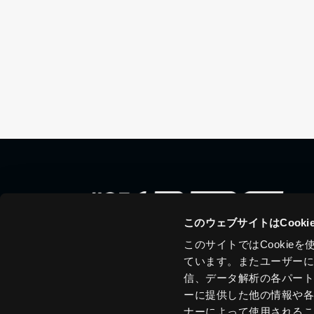
このウェブサイトはCook
このサイトではCooki
ています。またユーザー
信、データ解析の各パー
ーに提供した他の情報や
ナーによって使用される