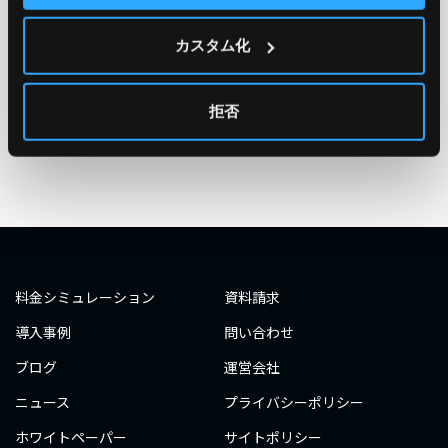
#エンジニア
#AWS re:Invent 2019
#奮闘記
#構築
カスタム化
#○○してみた
#自動化
#エンジニア
#エンジニア
#ダミーダミー
#ダミー
拒否
タグ一覧へ
料金シミュレーション
資料請求
導入事例
問い合わせ
ブログ
運営会社
ニュース
プライバシーポリシー
ホワイトペーパー
サイトポリシー