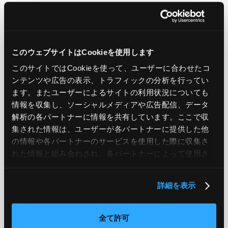
LIKE
TWEET
SHARE
このウェブサイトはCookieを使用します
PREV
NEXT
このサイトではCookieを使って、ユーザーに合わせたコ
ンテンツや広告の表示、トラフィックの分析を行ってい
BACK TO LIST
ます。またユーザーによるサイトの利用状況についても
情報を収集し、ソーシャルメディアや広告配信、データ
解析の各パートナーに情報を共有しています。ここで収
集された情報は、ユーザーが各パートナーに提供した他
CATEGORY
の情報や各パートナーのサービスを使用した際に収集さ
れた情報と組み合わされ、各パートナーによって使用さ
AWS
GCP
Azure
ON PREMISE
れることがあります。
SECURITY
OPTION
詳細を表示
全て許可
TAG