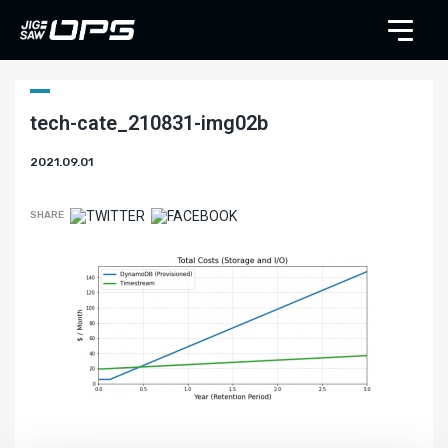
tech-cate_210831-img02b
2021.09.01
SHARE