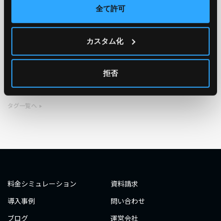
全て許可
TAG
カスタム化
#エンジニア
#AWS re:Invent 2019
#奮闘記
#構築
#○○してみた
#自動化
#エンジニア
#エンジニア
拒否
#ダミーダミー
#ダミー
タグ一覧へ
料金シミュレーション
資料請求
導入事例
問い合わせ
ブログ
運営会社