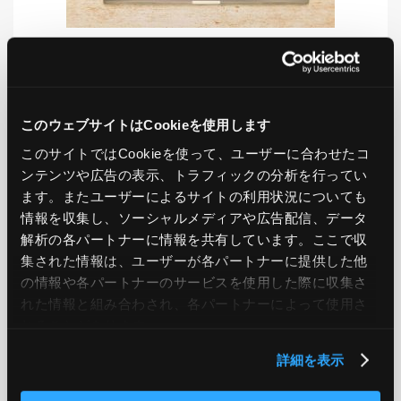
LIKE
TWEET
SHARE
このウェブサイトはCookieを使用します
このサイトではCookieを使って、ユーザーに合わせたコ
ンテンツや広告の表示、トラフィックの分析を行ってい
PREV
NEXT
ます。またユーザーによるサイトの利用状況についても
情報を収集し、ソーシャルメディアや広告配信、データ
BACK TO LIST
解析の各パートナーに情報を共有しています。ここで収
集された情報は、ユーザーが各パートナーに提供した他
の情報や各パートナーのサービスを使用した際に収集さ
れた情報と組み合わされ、各パートナーによって使用さ
CATEGORY
れることがあります。
AWS
GCP
Azure
ON PREMISE
詳細を表示
SECURITY
OPTION