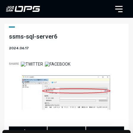
ssms-sql-server6
2024.06.17
SHARE
LIKE
TWEET
SHARE