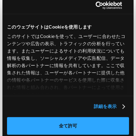
このウェブサイトはCookieを使用します
PREV
NEXT
このサイトではCookieを使って、ユーザーに合わせたコ
ンテンツや広告の表示、トラフィックの分析を行ってい
BACK TO LIST
ます。またユーザーによるサイトの利用状況についても
情報を収集し、ソーシャルメディアや広告配信、データ
解析の各パートナーに情報を共有しています。ここで収
集された情報は、ユーザーが各パートナーに提供した他
CATEGORY
の情報や各パートナーのサービスを使用した際に収集さ
AWS
GCP
Azure
ON PREMISE
れた情報と組み合わされ、各パートナーによって使用さ
れることがあります。
SECURITY
OPTION
詳細を表示
TAG
全て許可
#エンジニア
#AWS re:Invent 2019
#奮闘記
#構築