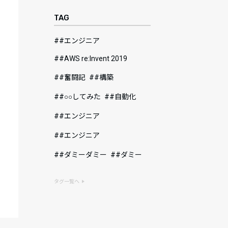
TAG
#エンジニア
#AWS re:Invent 2019
#奮闘記
#構築
#○○してみた
#自動化
#エンジニア
#エンジニア
#ダミーダミー
#ダミー
タグ一覧へ