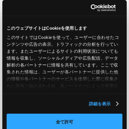
LIKE
TWEET
SHARE
このウェブサイトはCookieを使用します
PREV
NEXT
このサイトではCookieを使って、ユーザーに合わせたコ
ンテンツや広告の表示、トラフィックの分析を行ってい
BACK TO LIST
ます。またユーザーによるサイトの利用状況についても
情報を収集し、ソーシャルメディアや広告配信、データ
解析の各パートナーに情報を共有しています。ここで収
集された情報は、ユーザーが各パートナーに提供した他
CATEGORY
の情報や各パートナーのサービスを使用した際に収集さ
れた情報と組み合わされ、各パートナーによって使用さ
AWS
GCP
Azure
ON PREMISE
れることがあります。
SECURITY
OPTION
詳細を表示
全て許可
TAG