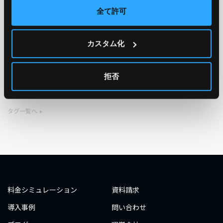
全て許可
TAG
カスタム化
#エンジニア
#AWS re:Invent 2019
#奮闘記
#構築
#○○してみた
#自動化
#エンジニア
#エンジニア
拒否
#ダミーダミー
#ダミー
タグ一覧へ
料金シミュレーション
資料請求
導入事例
問い合わせ