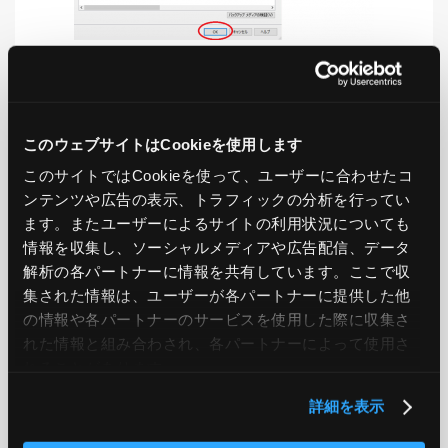
LIKE
TWEET
SHARE
このウェブサイトはCookieを使用します
このサイトではCookieを使って、ユーザーに合わせたコ
ンテンツや広告の表示、トラフィックの分析を行ってい
PREV
NEXT
ます。またユーザーによるサイトの利用状況についても
情報を収集し、ソーシャルメディアや広告配信、データ
BACK TO LIST
解析の各パートナーに情報を共有しています。ここで収
集された情報は、ユーザーが各パートナーに提供した他
の情報や各パートナーのサービスを使用した際に収集さ
れた情報と組み合わされ、各パートナーによって使用さ
CATEGORY
れることがあります。
AWS
GCP
Azure
ON PREMISE
詳細を表示
SECURITY
OPTION