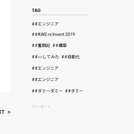
TAG
#エンジニア
#AWS re:Invent 2019
#奮闘記
#構築
#○○してみた
#自動化
#エンジニア
#エンジニア
#ダミーダミー
#ダミー
タグ一覧へ
XT