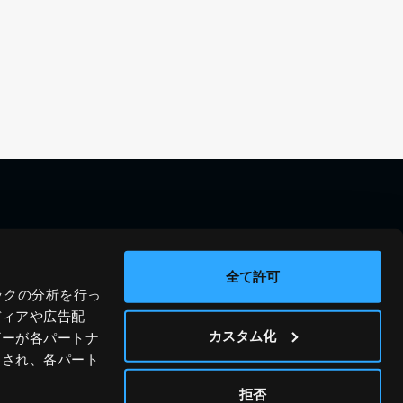
料金シミュレーション
資料請求
導入事例
問い合わせ
全て許可
ックの分析を行っ
ブログ
運営会社
ディアや広告配
ニュース
プライバシーポリシー
カスタム化
ザーが各パートナ
わされ、各パート
ホワイトペーパー
サイトポリシー
© JIG-SAW INC.
拒否