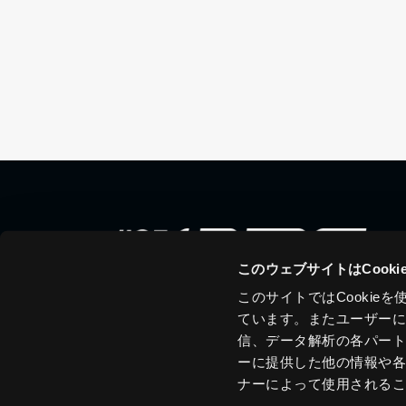
このウェブサイトはCook
このサイトではCooki
ています。またユーザー
信、データ解析の各パー
ーに提供した他の情報や
ナーによって使用される