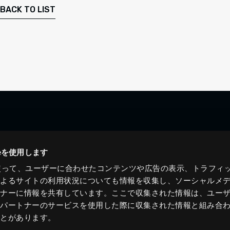
BACK TO LIST
ieを使用します
eを使って、ユーザーに合わせたコンテンツや広告の表示、トラフィ
によるサイトの利用状況についても情報を収集し、ソーシャルメ
トナーに情報を共有しています。ここで収集された情報は、ユー
各パートナーのサービスを使用した際に収集された情報と組み合
ことがあります。