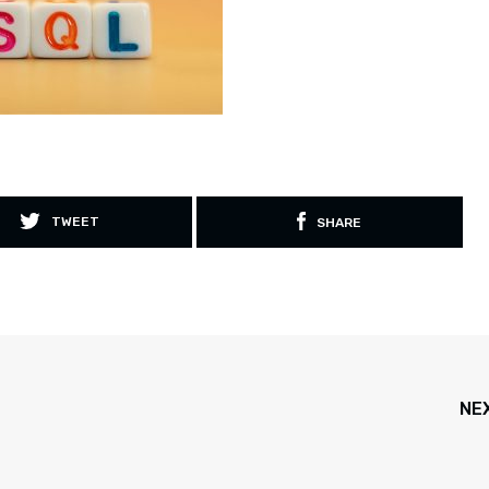
TWEET
SHARE
NE