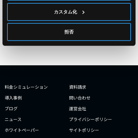
#エンジニア
#AWS re:Invent 2019
#奮闘記
#構築
カスタム化
#○○してみた
#自動化
#エンジニア
#エンジニア
#ダミーダミー
#ダミー
拒否
タグ一覧へ
料金シミュレーション
資料請求
導入事例
問い合わせ
ブログ
運営会社
ニュース
プライバシーポリシー
ホワイトペーパー
サイトポリシー