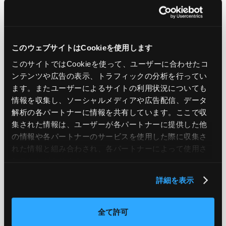
LIKE
TWEET
SHARE
このウェブサイトはCookieを使用します
PREV
NEXT
このサイトではCookieを使って、ユーザーに合わせたコ
ンテンツや広告の表示、トラフィックの分析を行ってい
BACK TO LIST
ます。またユーザーによるサイトの利用状況についても
情報を収集し、ソーシャルメディアや広告配信、データ
解析の各パートナーに情報を共有しています。ここで収
集された情報は、ユーザーが各パートナーに提供した他
CATEGORY
の情報や各パートナーのサービスを使用した際に収集さ
れた情報と組み合わされ、各パートナーによって使用さ
AWS
GCP
Azure
ON PREMISE
れることがあります。
SECURITY
OPTION
詳細を表示
全て許可
TAG