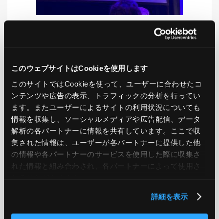
LIKE
TWEET
SHARE
このウェブサイトはCookieを使用します
このサイトではCookieを使って、ユーザーに合わせたコ
ンテンツや広告の表示、トラフィックの分析を行ってい
PREV
NEXT
ます。またユーザーによるサイトの利用状況についても
情報を収集し、ソーシャルメディアや広告配信、データ
BACK TO LIST
解析の各パートナーに情報を共有しています。ここで収
集された情報は、ユーザーが各パートナーに提供した他
の情報や各パートナーのサービスを使用した際に収集さ
れた情報と組み合わされ、各パートナーによって使用さ
CATEGORY
れることがあります。
AWS
GCP
Azure
ON PREMISE
詳細を表示
SECURITY
OPTION