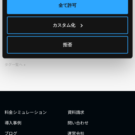
全て許可
TAG
カスタム化
#エンジニア
#AWS re:Invent 2019
#奮闘記
#構築
#○○してみた
#自動化
#エンジニア
#エンジニア
拒否
#ダミーダミー
#ダミー
タグ一覧へ
料金シミュレーション
資料請求
導入事例
問い合わせ
ブログ
運営会社