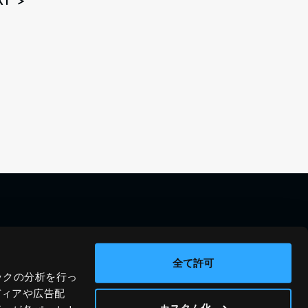
XT
料金シミュレーション
資料請求
導入事例
問い合わせ
全て許可
ックの分析を行っ
ブログ
運営会社
ディアや広告配
ニュース
プライバシーポリシー
カスタム化