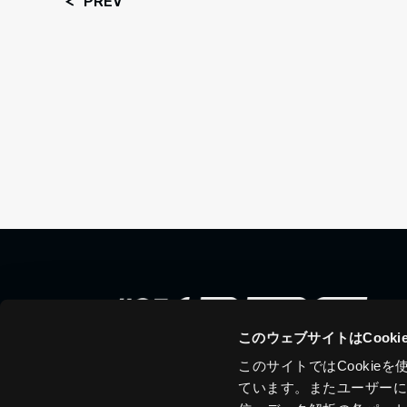
PREV
このウェブサイトはCook
このサイトではCooki
ています。またユーザー