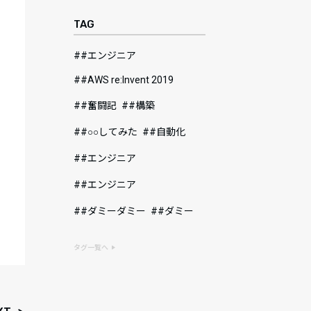
TAG
#エンジニア
#AWS re:Invent 2019
#奮闘記
#構築
#○○してみた
#自動化
#エンジニア
#エンジニア
#ダミーダミー
#ダミー
タグ一覧へ