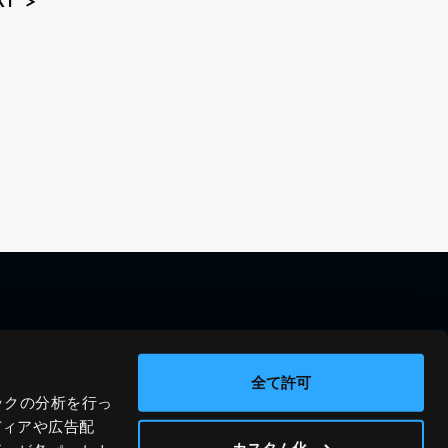
XT
料金シミュレーション
資料請求
導入事例
問い合わせ
全て許可
ックの分析を行っ
ブログ
運営会社
ディアや広告配
ニュース
プライバシーポリシー
カスタム化