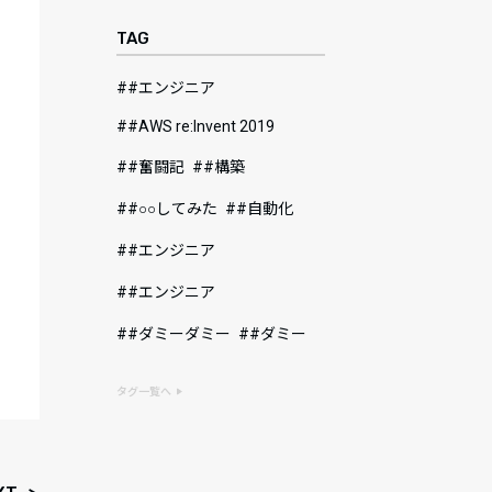
TAG
#エンジニア
#AWS re:Invent 2019
#奮闘記
#構築
#○○してみた
#自動化
#エンジニア
#エンジニア
#ダミーダミー
#ダミー
タグ一覧へ