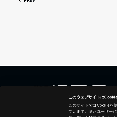
PREV
このウェブサイトはCook
このサイトではCooki
ています。またユーザー