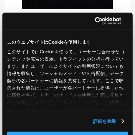
LIKE
TWEET
SHARE
このウェブサイトはCookieを使用します
このサイトではCookieを使って、ユーザーに合わせたコ
ンテンツや広告の表示、トラフィックの分析を行ってい
PREV
NEXT
ます。またユーザーによるサイトの利用状況についても
情報を収集し、ソーシャルメディアや広告配信、データ
BACK TO LIST
解析の各パートナーに情報を共有しています。ここで収
集された情報は、ユーザーが各パートナーに提供した他
の情報や各パートナーのサービスを使用した際に収集さ
れた情報と組み合わされ、各パートナーによって使用さ
CATEGORY
れることがあります。
AWS
GCP
Azure
ON PREMISE
詳細を表示
SECURITY
OPTION