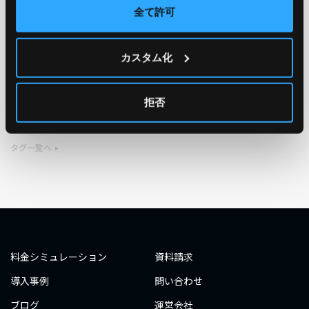
全て許可
TAG
カスタム化
#エンジニア
#AWS re:Invent 2019
#奮闘記
#構築
#○○してみた
#自動化
#エンジニア
#エンジニア
拒否
#ダミーダミー
#ダミー
タグ一覧へ
料金シミュレーション
資料請求
導入事例
問い合わせ
ブログ
運営会社