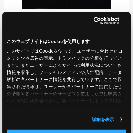
LIKE
TWEET
SHARE
このウェブサイトはCookieを使用します
このサイトではCookieを使って、ユーザーに合わせたコ
ンテンツや広告の表示、トラフィックの分析を行ってい
PREV
NEXT
ます。またユーザーによるサイトの利用状況についても
情報を収集し、ソーシャルメディアや広告配信、データ
BACK TO LIST
解析の各パートナーに情報を共有しています。ここで収
集された情報は、ユーザーが各パートナーに提供した他
の情報や各パートナーのサービスを使用した際に収集さ
れた情報と組み合わされ、各パートナーによって使用さ
CATEGORY
れることがあります。
AWS
GCP
Azure
ON PREMISE
詳細を表示
SECURITY
OPTION