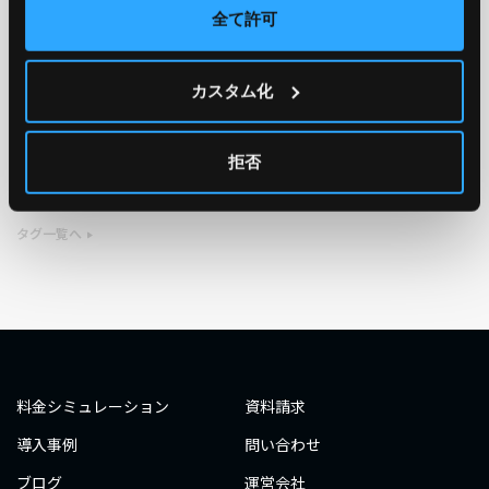
全て許可
TAG
カスタム化
#エンジニア
#AWS re:Invent 2019
#奮闘記
#構築
#○○してみた
#自動化
#エンジニア
#エンジニア
拒否
#ダミーダミー
#ダミー
タグ一覧へ
料金シミュレーション
資料請求
導入事例
問い合わせ
ブログ
運営会社