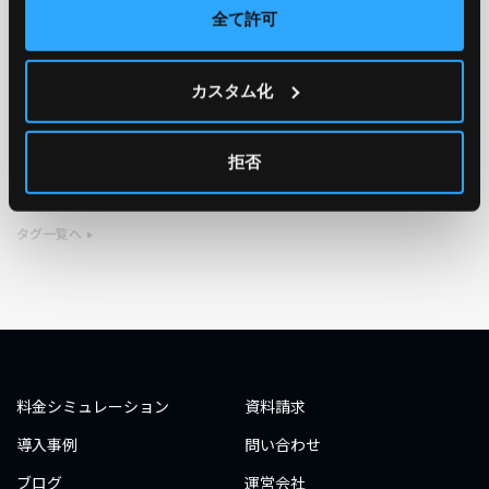
全て許可
TAG
カスタム化
#エンジニア
#AWS re:Invent 2019
#奮闘記
#構築
#○○してみた
#自動化
#エンジニア
#エンジニア
拒否
#ダミーダミー
#ダミー
タグ一覧へ
料金シミュレーション
資料請求
導入事例
問い合わせ
ブログ
運営会社