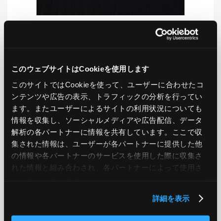
LIKE
TWEET
SHARE
このウェブサイトはCookieを使用します
このサイトではCookieを使って、ユーザーに合わせたコ
ンテンツや広告の表示、トラフィックの分析を行ってい
PREV
NEXT
ます。またユーザーによるサイトの利用状況についても
情報を収集し、ソーシャルメディアや広告配信、データ
BACK TO LIST
解析の各パートナーに情報を共有しています。ここで収
集された情報は、ユーザーが各パートナーに提供した他
の情報や各パートナーのサービスを使用した際に収集さ
れた情報と組み合わされ、各パートナーによって使用さ
CATEGORY
れることがあります。
AWS
GCP
Azure
ON PREMISE
詳細を表示
SECURITY
OPTION