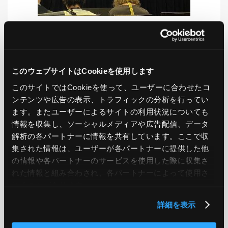
LIKE
TWEET
SHARE
このウェブサイトはCookieを使用します
このサイトではCookieを使って、ユーザーに合わせたコ
ンテンツや広告の表示、トラフィックの分析を行ってい
PREV
NEXT
ます。またユーザーによるサイトの利用状況についても
情報を収集し、ソーシャルメディアや広告配信、データ
BACK TO LIST
解析の各パートナーに情報を共有しています。ここで収
集された情報は、ユーザーが各パートナーに提供した他
の情報や各パートナーのサービスを使用した際に収集さ
れた情報と組み合わされ、各パートナーによって使用さ
CATEGORY
れることがあります。
AWS
GCP
Azure
ON PREMISE
詳細を表示
SECURITY
OPTION