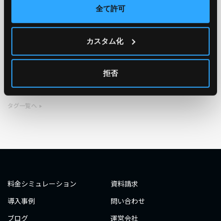
全て許可
TAG
カスタム化
#エンジニア
#AWS re:Invent 2019
#奮闘記
#構築
#○○してみた
#自動化
#エンジニア
#エンジニア
拒否
#ダミーダミー
#ダミー
タグ一覧へ
料金シミュレーション
資料請求
導入事例
問い合わせ
ブログ
運営会社