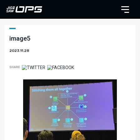
image5
2023.11.28
SHARE