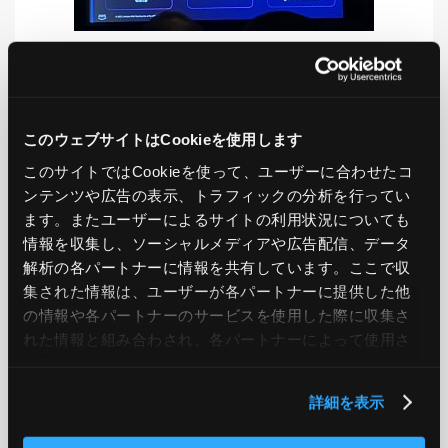
LIKE
TWEET
SHARE
このウェブサイトはCookieを使用します
このサイトではCookieを使って、ユーザーに合わせたコ
ンテンツや広告の表示、トラフィックの分析を行ってい
PREV
NEXT
ます。またユーザーによるサイトの利用状況についても
情報を収集し、ソーシャルメディアや広告配信、データ
BACK TO LIST
解析の各パートナーに情報を共有しています。ここで収
集された情報は、ユーザーが各パートナーに提供した他
の情報や各パートナーのサービスを使用した際に収集さ
れた情報と組み合わされ、各パートナーによって使用さ
CATEGORY
れることがあります。
AWS
GCP
Azure
ON PREMISE
詳細を表示
SECURITY
OPTION