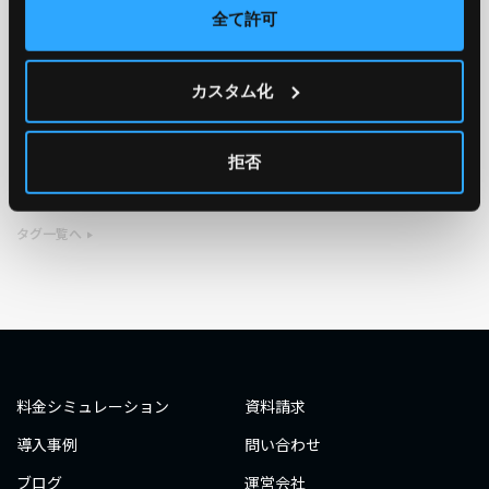
全て許可
TAG
カスタム化
#エンジニア
#AWS re:Invent 2019
#奮闘記
#構築
#○○してみた
#自動化
#エンジニア
#エンジニア
拒否
#ダミーダミー
#ダミー
タグ一覧へ
料金シミュレーション
資料請求
導入事例
問い合わせ
ブログ
運営会社