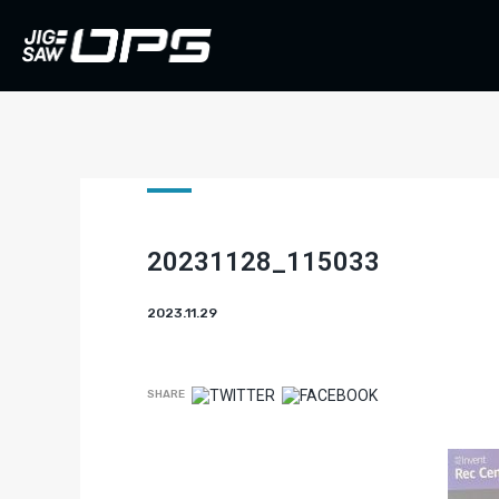
20231128_115033
2023.11.29
SHARE