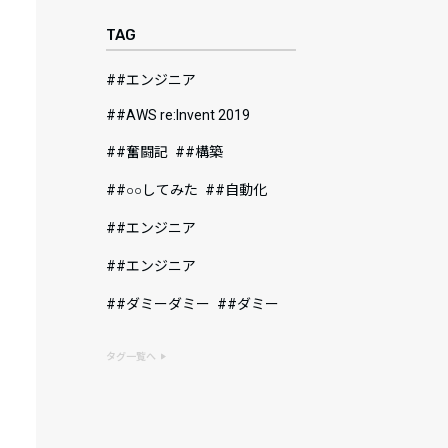
TAG
#エンジニア
#AWS re:Invent 2019
#奮闘記
#構築
#○○してみた
#自動化
#エンジニア
#エンジニア
#ダミーダミー
#ダミー
タグ一覧へ