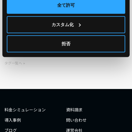
全て許可
TAG
カスタム化
#エンジニア
#AWS re:Invent 2019
#奮闘記
#構築
#○○してみた
#自動化
#エンジニア
#エンジニア
拒否
#ダミーダミー
#ダミー
タグ一覧へ
料金シミュレーション
資料請求
導入事例
問い合わせ
ブログ
運営会社