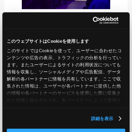
LIKE
TWEET
SHARE
このウェブサイトはCookieを使用します
このサイトではCookieを使って、ユーザーに合わせたコ
ンテンツや広告の表示、トラフィックの分析を行ってい
PREV
NEXT
ます。またユーザーによるサイトの利用状況についても
情報を収集し、ソーシャルメディアや広告配信、データ
BACK TO LIST
解析の各パートナーに情報を共有しています。ここで収
集された情報は、ユーザーが各パートナーに提供した他
の情報や各パートナーのサービスを使用した際に収集さ
れた情報と組み合わされ、各パートナーによって使用さ
CATEGORY
れることがあります。
AWS
GCP
Azure
ON PREMISE
詳細を表示
SECURITY
OPTION