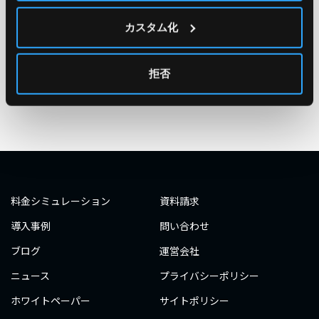
#エンジニア
#AWS re:Invent 2019
#奮闘記
#構築
カスタム化
#○○してみた
#自動化
#エンジニア
#エンジニア
#ダミーダミー
#ダミー
拒否
タグ一覧へ
料金シミュレーション
資料請求
導入事例
問い合わせ
ブログ
運営会社
ニュース
プライバシーポリシー
ホワイトペーパー
サイトポリシー