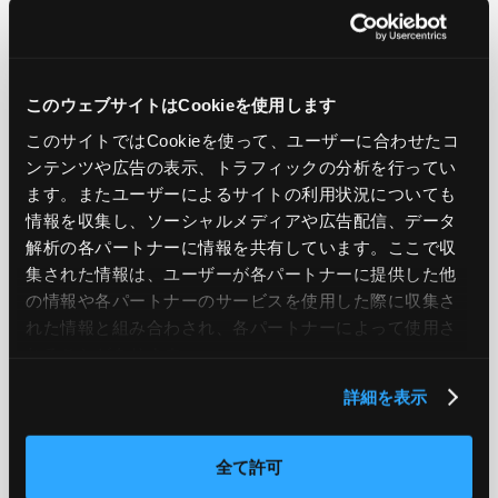
LIKE
TWEET
SHARE
このウェブサイトはCookieを使用します
PREV
NEXT
このサイトではCookieを使って、ユーザーに合わせたコ
ンテンツや広告の表示、トラフィックの分析を行ってい
BACK TO LIST
ます。またユーザーによるサイトの利用状況についても
情報を収集し、ソーシャルメディアや広告配信、データ
解析の各パートナーに情報を共有しています。ここで収
集された情報は、ユーザーが各パートナーに提供した他
CATEGORY
の情報や各パートナーのサービスを使用した際に収集さ
れた情報と組み合わされ、各パートナーによって使用さ
AWS
GCP
Azure
ON PREMISE
れることがあります。
SECURITY
OPTION
詳細を表示
全て許可
TAG