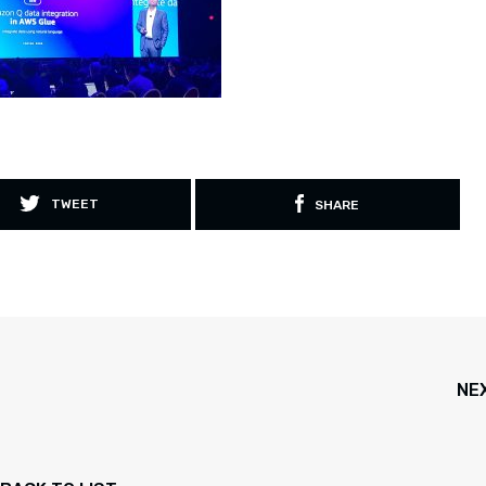
TWEET
SHARE
NE