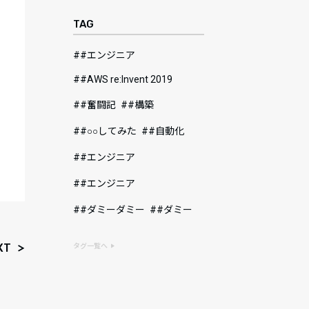
TAG
#エンジニア
#AWS re:Invent 2019
#奮闘記
#構築
#○○してみた
#自動化
#エンジニア
#エンジニア
#ダミーダミー
#ダミー
XT
タグ一覧へ