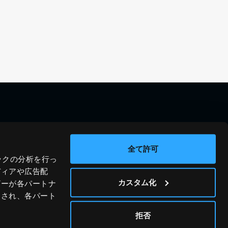
料金シミュレーション
資料請求
導入事例
問い合わせ
全て許可
ックの分析を行っ
ブログ
運営会社
ディアや広告配
ニュース
プライバシーポリシー
カスタム化
ザーが各パートナ
わされ、各パート
ホワイトペーパー
サイトポリシー
© JIG-SAW INC.
拒否