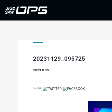
20231129_095725
2023.11.30
SHARE