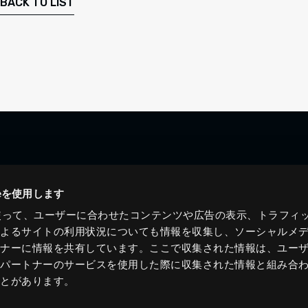
BACK TO LIST
ieを使用します
eを使って、ユーザーに合わせたコンテンツや広告の表示、トラフィ
によるサイトの利用状況についても情報を収集し、ソーシャルメ
トナーに情報を共有しています。ここで収集された情報は、ユー
各パートナーのサービスを使用した際に収集された情報と組み合
ことがあります。