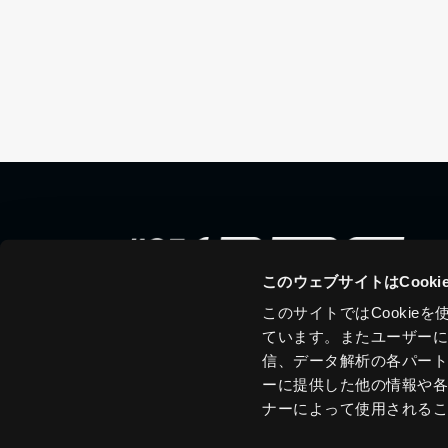
このウェブサイトはCook
このサイトではCooki
ています。またユーザー
信、データ解析の各パー
ーに提供した他の情報や
ナーによって使用される