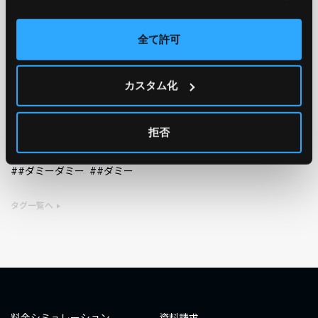
AWS
GCP
Azure
ON PREMISE
全て許可
SECURITY
OPTION
カスタム化
TAG
#エンジニア
#AWS re:Invent 2019
#奮闘記
#構築
拒否
#○○してみた
#自動化
#エンジニア
#エンジニア
#ダミーダミー
#ダミー
タグ一覧へ