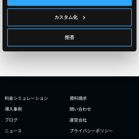
TAG
#エンジニア
#AWS re:Invent 2019
#奮闘記
#構築
カスタム化
#○○してみた
#自動化
#エンジニア
#エンジニア
#ダミーダミー
#ダミー
拒否
タグ一覧へ
料金シミュレーション
資料請求
導入事例
問い合わせ
ブログ
運営会社
ニュース
プライバシーポリシー