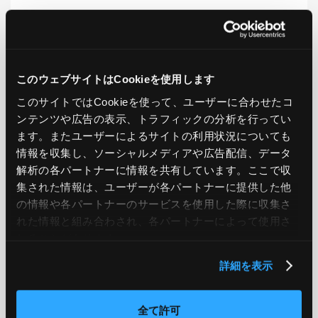
LIKE
TWEET
SHARE
このウェブサイトはCookieを使用します
このサイトではCookieを使って、ユーザーに合わせたコ
PREV
NEXT
ンテンツや広告の表示、トラフィックの分析を行ってい
ます。またユーザーによるサイトの利用状況についても
BACK TO LIST
情報を収集し、ソーシャルメディアや広告配信、データ
解析の各パートナーに情報を共有しています。ここで収
集された情報は、ユーザーが各パートナーに提供した他
の情報や各パートナーのサービスを使用した際に収集さ
CATEGORY
れた情報と組み合わされ、各パートナーによって使用さ
AWS
GCP
Azure
ON PREMISE
れることがあります。
詳細を表示
SECURITY
OPTION
全て許可