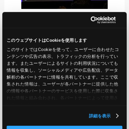
LIKE
TWEET
SHARE
このウェブサイトはCookieを使用します
このサイトではCookieを使って、ユーザーに合わせたコ
ンテンツや広告の表示、トラフィックの分析を行ってい
PREV
NEXT
ます。またユーザーによるサイトの利用状況についても
情報を収集し、ソーシャルメディアや広告配信、データ
BACK TO LIST
解析の各パートナーに情報を共有しています。ここで収
集された情報は、ユーザーが各パートナーに提供した他
の情報や各パートナーのサービスを使用した際に収集さ
れた情報と組み合わされ、各パートナーによって使用さ
CATEGORY
れることがあります。
AWS
GCP
Azure
ON PREMISE
詳細を表示
SECURITY
OPTION