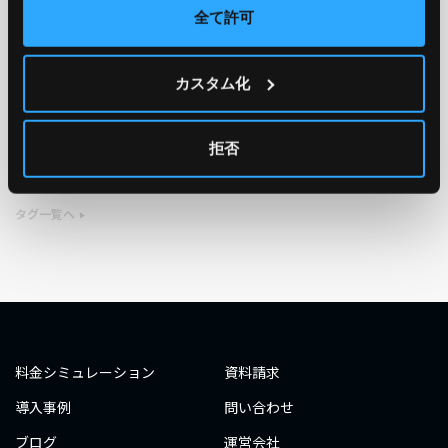
全て許可
TAG
カスタム化
#エンジニア
#AWS re:Invent 2019
#奮闘記
#構築
#○○してみた
#自動化
#エンジニア
#エンジニア
拒否
#ダミーダミー
#ダミー
タグ一覧へ
料金シミュレーション
資料請求
導入事例
問い合わせ
ブログ
運営会社