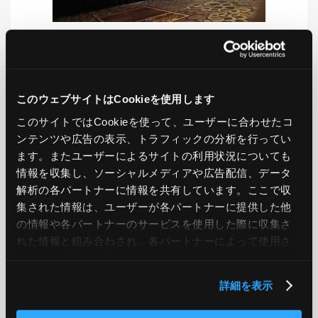
LIKE
TWEET
SHARE
このウェブサイトはCookieを使用します
このサイトではCookieを使って、ユーザーに合わせたコ
ンテンツや広告の表示、トラフィックの分析を行ってい
PREV
NEXT
ます。またユーザーによるサイトの利用状況についても
情報を収集し、ソーシャルメディアや広告配信、データ
BACK TO LIST
解析の各パートナーに情報を共有しています。ここで収
集された情報は、ユーザーが各パートナーに提供した他
の情報や各パートナーのサービスを使用した際に収集さ
れた情報と組み合わされ、各パートナーによって使用さ
CATEGORY
れることがあります。
AWS
GCP
Azure
ON PREMISE
詳細を表示
SECURITY
OPTION