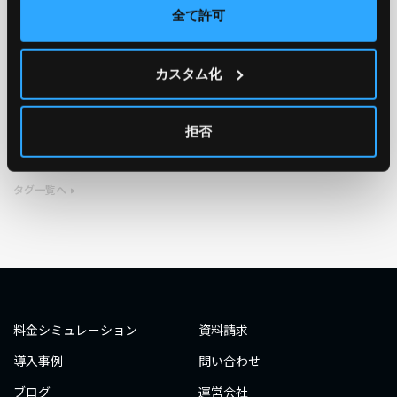
全て許可
TAG
カスタム化
#エンジニア
#AWS re:Invent 2019
#奮闘記
#構築
#○○してみた
#自動化
#エンジニア
#エンジニア
拒否
#ダミーダミー
#ダミー
タグ一覧へ
料金シミュレーション
資料請求
導入事例
問い合わせ
ブログ
運営会社