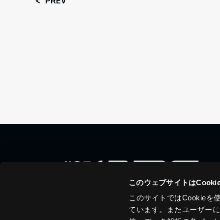
PREV
このウェブサイトはCook
このサイトではCooki
ています。またユーザー