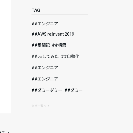
TAG
#エンジニア
#AWS re:Invent 2019
#奮闘記
#構築
#○○してみた
#自動化
#エンジニア
#エンジニア
#ダミーダミー
#ダミー
タグ一覧へ