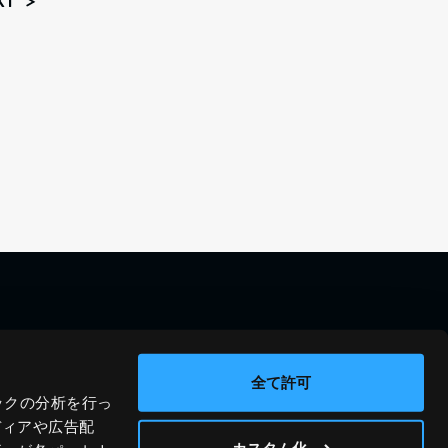
XT
料金シミュレーション
資料請求
導入事例
問い合わせ
全て許可
ックの分析を行っ
ブログ
運営会社
ディアや広告配
ニュース
プライバシーポリシー
カスタム化