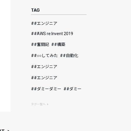
TAG
#エンジニア
#AWS re:Invent 2019
#奮闘記
#構築
#○○してみた
#自動化
#エンジニア
#エンジニア
#ダミーダミー
#ダミー
タグ一覧へ