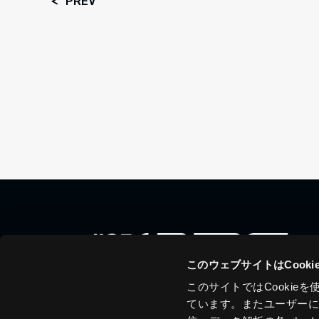
PREV
このウェブサイトはCook
このサイトではCooki
ています。またユーザー