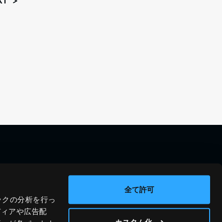
XT
料金シミュレーション
資料請求
導入事例
問い合わせ
全て許可
ックの分析を行っ
ブログ
運営会社
ディアや広告配
ニュース
プライバシーポリシー
カスタム化