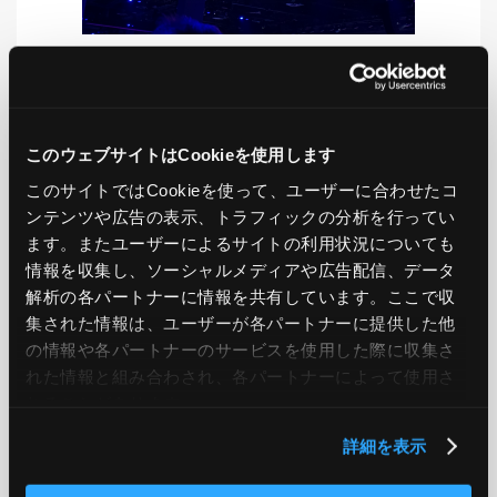
LIKE
TWEET
SHARE
このウェブサイトはCookieを使用します
このサイトではCookieを使って、ユーザーに合わせたコ
ンテンツや広告の表示、トラフィックの分析を行ってい
PREV
NEXT
ます。またユーザーによるサイトの利用状況についても
情報を収集し、ソーシャルメディアや広告配信、データ
BACK TO LIST
解析の各パートナーに情報を共有しています。ここで収
集された情報は、ユーザーが各パートナーに提供した他
の情報や各パートナーのサービスを使用した際に収集さ
れた情報と組み合わされ、各パートナーによって使用さ
CATEGORY
れることがあります。
AWS
GCP
Azure
ON PREMISE
詳細を表示
SECURITY
OPTION