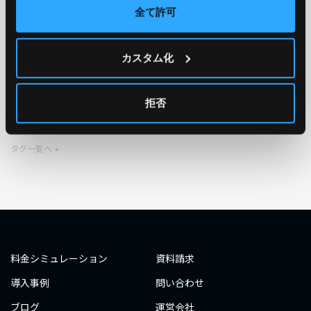
全て許可
TAG
カスタム化
#エンジニア
#AWS re:Invent 2019
#奮闘記
#構築
#○○してみた
#自動化
#エンジニア
#エンジニア
拒否
#ダミーダミー
#ダミー
タグ一覧へ
料金シミュレーション
資料請求
導入事例
問い合わせ
ブログ
運営会社