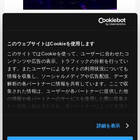
LIKE
TWEET
SHARE
このウェブサイトはCookieを使用します
このサイトではCookieを使って、ユーザーに合わせたコ
ンテンツや広告の表示、トラフィックの分析を行ってい
PREV
NEXT
ます。またユーザーによるサイトの利用状況についても
情報を収集し、ソーシャルメディアや広告配信、データ
BACK TO LIST
解析の各パートナーに情報を共有しています。ここで収
集された情報は、ユーザーが各パートナーに提供した他
の情報や各パートナーのサービスを使用した際に収集さ
れた情報と組み合わされ、各パートナーによって使用さ
CATEGORY
れることがあります。
AWS
GCP
Azure
ON PREMISE
詳細を表示
SECURITY
OPTION