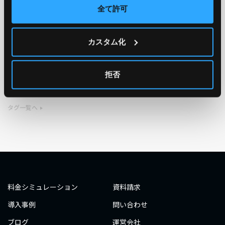
全て許可
TAG
カスタム化
#エンジニア
#AWS re:Invent 2019
#奮闘記
#構築
#○○してみた
#自動化
#エンジニア
#エンジニア
拒否
#ダミーダミー
#ダミー
タグ一覧へ
料金シミュレーション
資料請求
導入事例
問い合わせ
ブログ
運営会社