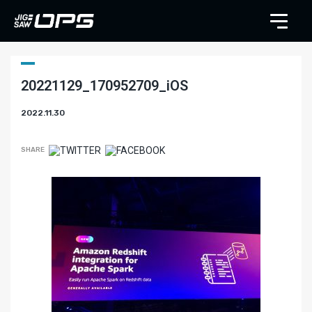
20221129_170952709_iOS
2022.11.30
SHARE