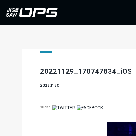
20221129_170747834_iOS
2022.11.30
SHARE