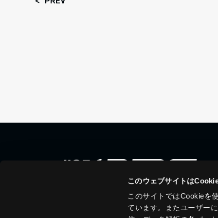
PREV
このウェブサイトはCook
このサイトではCooki
ています。またユーザー