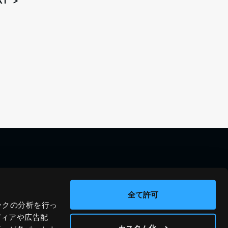
XT
料金シミュレーション
資料請求
導入事例
問い合わせ
全て許可
ックの分析を行っ
ブログ
運営会社
ディアや広告配
ニュース
プライバシーポリシー
カスタム化