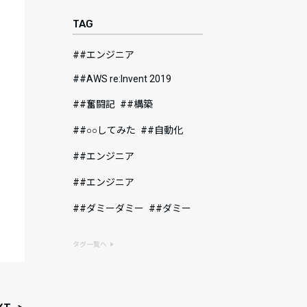
TAG
#エンジニア
#AWS re:Invent 2019
#奮闘記
#構築
#○○してみた
#自動化
#エンジニア
#エンジニア
#ダミーダミー
#ダミー
タグ一覧へ