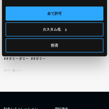
AWS
GCP
Azure
ON PREMISE
全て許可
SECURITY
OPTION
カスタム化
TAG
#エンジニア
#AWS re:Invent 2019
#奮闘記
#構築
拒否
#○○してみた
#自動化
#エンジニア
#エンジニア
#ダミーダミー
#ダミー
タグ一覧へ