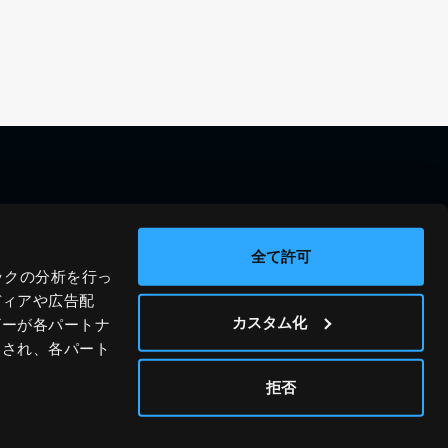
料金シミュレーション
資料請求
導入事例
問い合わせ
全て許可
ックの分析を行っ
ブログ
運営会社
ディアや広告配
ニュース
プライバシーポリシー
カスタム化
ザーが各パートナ
わされ、各パート
ホワイトペーパー
サイトポリシー
© JIG-SAW INC.
拒否