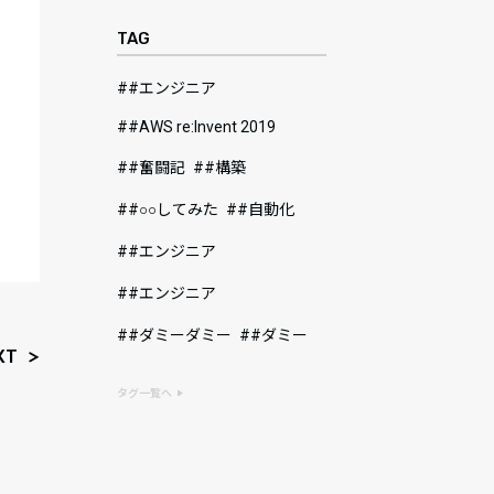
TAG
#エンジニア
#AWS re:Invent 2019
#奮闘記
#構築
#○○してみた
#自動化
#エンジニア
#エンジニア
#ダミーダミー
#ダミー
XT
タグ一覧へ