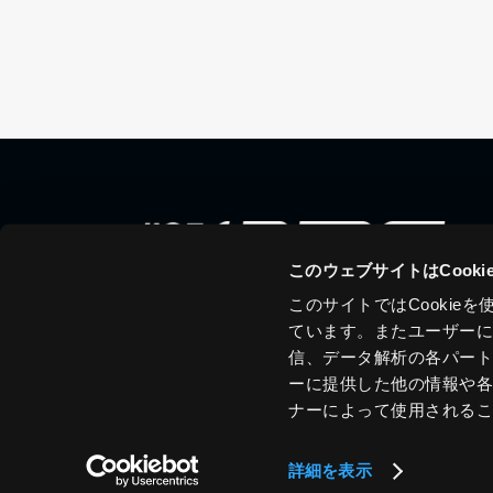
このウェブサイトはCook
このサイトではCooki
ています。またユーザー
信、データ解析の各パー
ーに提供した他の情報や
ナーによって使用される
詳細を表示