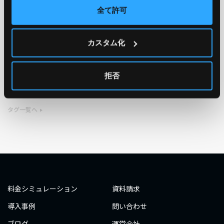
全て許可
TAG
カスタム化
#エンジニア
#AWS re:Invent 2019
#奮闘記
#構築
#○○してみた
#自動化
#エンジニア
#エンジニア
拒否
#ダミーダミー
#ダミー
タグ一覧へ
料金シミュレーション
資料請求
導入事例
問い合わせ