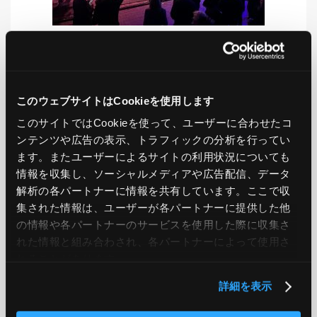
LIKE
TWEET
SHARE
このウェブサイトはCookieを使用します
このサイトではCookieを使って、ユーザーに合わせたコ
ンテンツや広告の表示、トラフィックの分析を行ってい
PREV
NEXT
ます。またユーザーによるサイトの利用状況についても
情報を収集し、ソーシャルメディアや広告配信、データ
BACK TO LIST
解析の各パートナーに情報を共有しています。ここで収
集された情報は、ユーザーが各パートナーに提供した他
の情報や各パートナーのサービスを使用した際に収集さ
れた情報と組み合わされ、各パートナーによって使用さ
CATEGORY
れることがあります。
AWS
GCP
Azure
ON PREMISE
詳細を表示
SECURITY
OPTION