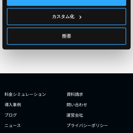
TAG
#エンジニア
#AWS re:Invent 2019
#奮闘記
#構築
カスタム化
#○○してみた
#自動化
#エンジニア
#エンジニア
#ダミーダミー
#ダミー
拒否
タグ一覧へ
料金シミュレーション
資料請求
導入事例
問い合わせ
ブログ
運営会社
ニュース
プライバシーポリシー