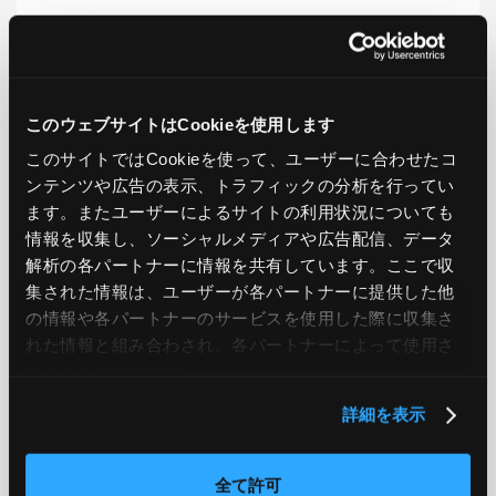
LIKE
TWEET
SHARE
このウェブサイトはCookieを使用します
このサイトではCookieを使って、ユーザーに合わせたコ
PREV
NEXT
ンテンツや広告の表示、トラフィックの分析を行ってい
ます。またユーザーによるサイトの利用状況についても
BACK TO LIST
情報を収集し、ソーシャルメディアや広告配信、データ
解析の各パートナーに情報を共有しています。ここで収
集された情報は、ユーザーが各パートナーに提供した他
の情報や各パートナーのサービスを使用した際に収集さ
CATEGORY
れた情報と組み合わされ、各パートナーによって使用さ
AWS
GCP
Azure
ON PREMISE
れることがあります。
詳細を表示
SECURITY
OPTION
全て許可