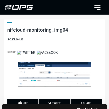
nifcloud-monitoring_img04
2023.04.12
SHARE
LIKE
TWEET
SHARE