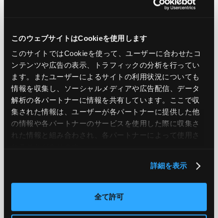
このウェブサイトはCookieを使用します
PREV
NEXT
このサイトではCookieを使って、ユーザーに合わせたコ
BACK TO LIST
ンテンツや広告の表示、トラフィックの分析を行ってい
ます。またユーザーによるサイトの利用状況についても
情報を収集し、ソーシャルメディアや広告配信、データ
解析の各パートナーに情報を共有しています。ここで収
CATEGORY
集された情報は、ユーザーが各パートナーに提供した他
の情報や各パートナーのサービスを使用した際に収集さ
AWS
GCP
Azure
ON PREMISE
れた情報と組み合わされ、各パートナーによって使用さ
れることがあります。
SECURITY
OPTION
詳細を表示
TAG
全て許可
#エンジニア
#AWS re:Invent 2019
#奮闘記
#構築