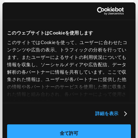
LIKE
TWEET
SHARE
このウェブサイトはCookieを使用します
PREV
NEXT
このサイトではCookieを使って、ユーザーに合わせたコ
ンテンツや広告の表示、トラフィックの分析を行ってい
ます。またユーザーによるサイトの利用状況についても
BACK TO LIST
情報を収集し、ソーシャルメディアや広告配信、データ
解析の各パートナーに情報を共有しています。ここで収
集された情報は、ユーザーが各パートナーに提供した他
CATEGORY
の情報や各パートナーのサービスを使用した際に収集さ
れた情報と組み合わされ、各パートナーによって使用さ
AWS
GCP
Azure
ON PREMISE
れることがあります。
SECURITY
OPTION
詳細を表示
全て許可
TAG