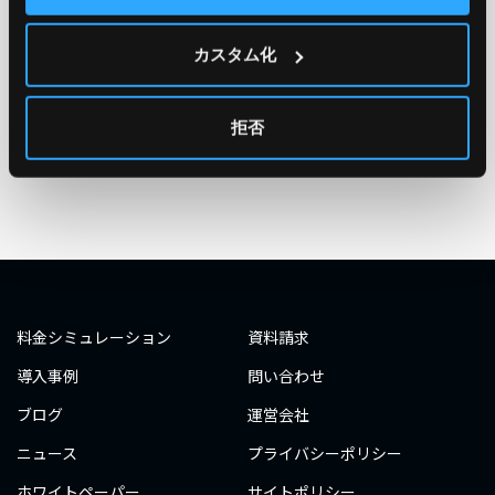
#エンジニア
#AWS re:Invent 2019
#奮闘記
#構築
カスタム化
#○○してみた
#自動化
#エンジニア
#エンジニア
#ダミーダミー
#ダミー
拒否
タグ一覧へ
料金シミュレーション
資料請求
導入事例
問い合わせ
ブログ
運営会社
ニュース
プライバシーポリシー
ホワイトペーパー
サイトポリシー