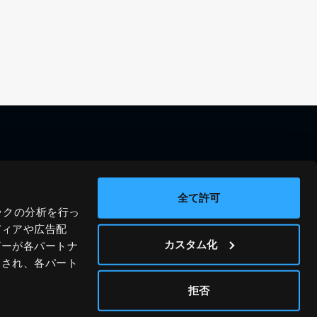
料金シミュレーション
資料請求
導入事例
問い合わせ
全て許可
ックの分析を行っ
ブログ
運営会社
ディアや広告配
ニュース
プライバシーポリシー
カスタム化
ザーが各パートナ
わされ、各パート
ホワイトペーパー
サイトポリシー
© JIG-SAW INC.
拒否