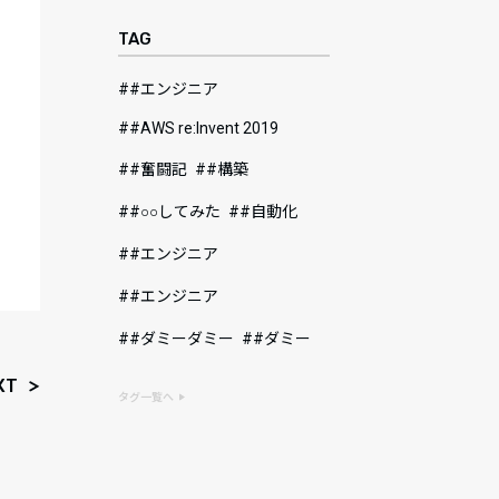
TAG
#エンジニア
#AWS re:Invent 2019
#奮闘記
#構築
#○○してみた
#自動化
#エンジニア
#エンジニア
#ダミーダミー
#ダミー
XT
タグ一覧へ