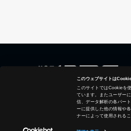
このウェブサイトはCook
このサイトではCooki
ています。またユーザー
信、データ解析の各パー
ーに提供した他の情報や
ナーによって使用される